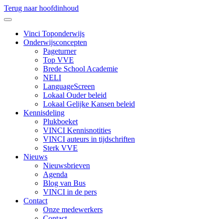
Terug naar hoofdinhoud
Vinci Toponderwijs
Onderwijsconcepten
Pageturner
Top VVE
Brede School Academie
NELI
LanguageScreen
Lokaal Ouder beleid
Lokaal Gelijke Kansen beleid
Kennisdeling
Plukboeket
VINCI Kennisnotities
VINCI auteurs in tijdschriften
Sterk VVE
Nieuws
Nieuwsbrieven
Agenda
Blog van Bus
VINCI in de pers
Contact
Onze medewerkers
Contact