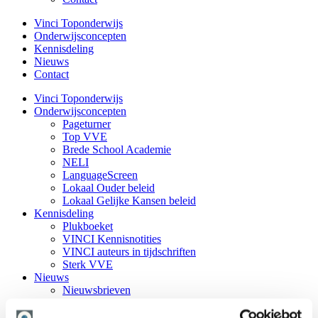
Vinci Toponderwijs
Onderwijsconcepten
Kennisdeling
Nieuws
Contact
Vinci Toponderwijs
Onderwijsconcepten
Pageturner
Top VVE
Brede School Academie
NELI
LanguageScreen
Lokaal Ouder beleid
Lokaal Gelijke Kansen beleid
Kennisdeling
Plukboeket
VINCI Kennisnotities
VINCI auteurs in tijdschriften
Sterk VVE
Nieuws
Nieuwsbrieven
Agenda
Blog van Bus